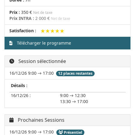
Prix :
350 €
Net de taxe
Prix INTRA :
2 000 €
Net de taxe
★★★★★
★★★★★
Satisfaction :
Télécharger le programme
Session sélectionnée
16/12/26 9:00 → 17:00
12 places restantes
Détails :
16/12/26 :
9:00 → 12:30
13:30 → 17:00
Prochaines Sessions
16/12/26 9:00 → 17:00
Présentiel