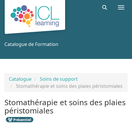
Aller au menu principal
Aller au contenu principal
Personnaliser l'interface
Togg
Rechercher 
Catalogue de Formation
Catalogue
Soins de support
Stomathérapie et soins des plaies péristomiales
Stomathérapie et soins des plaies
péristomiales
Présentiel