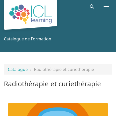
Aller au menu principal
Aller au contenu principal
Personnaliser l'interface
Togg
Rechercher 
Catalogue de Formation
Catalogue
Radiothérapie et curiethérapie
Radiothérapie et curiethérapie