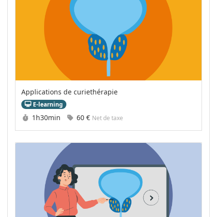
Applications de curiethérapie
E-learning
Durée :
Prix :
1h30min
60 €
Net de taxe