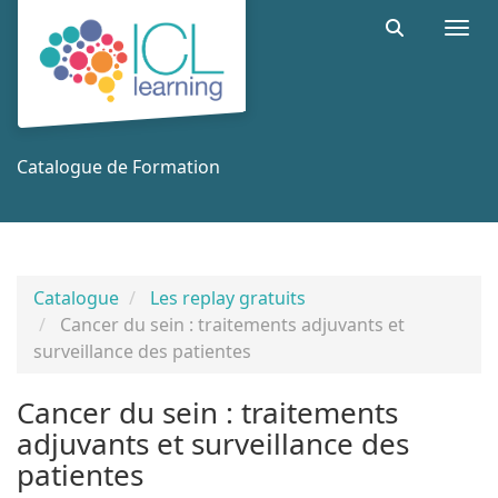
Aller au menu principal
Aller au contenu principal
Personnaliser l'interface
Togg
Rechercher 
Catalogue de Formation
Catalogue
Les replay gratuits
Cancer du sein : traitements adjuvants et
surveillance des patientes
Cancer du sein : traitements
adjuvants et surveillance des
patientes