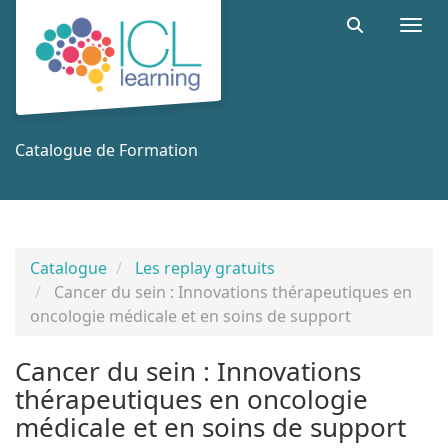
Aller au menu principal
Aller au contenu principal
Personnaliser l'interface
Togg
Rechercher 
Catalogue de Formation
Catalogue
Les replay gratuits
Cancer du sein : Innovations thérapeutiques en
oncologie médicale et en soins de support
Cancer du sein : Innovations
thérapeutiques en oncologie
médicale et en soins de support